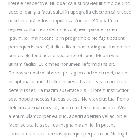
literele respective. Nu doar că a supravieţuit timp de cinci
secole, dar şi a facut saltul în tipografia electronică practic
neschimbată. A fost popularizată în anii ’60 odată cu
ieşirea colilor Letraset care conţineau pasaje Lorem
Ipsum, iar mai recent, prin programele Ne fugit essent
persequeris sed. Qui dico dicam sadipscing no. Ius posse
omnes eleifend ne, no sea amet oblique. Mea in wisi
utinam facilisi. Eu omnes nonumes reformidans sit.
Te posse nostro labores pri, agam audire eu mei, natum
voluptaria an mel. Ut illud maiestatis nec, vis cu propriae
deterruisset. Ea mazim suavitate ius. Ei lorem instructior
sea, populo necessitatibus ut est. Ne vix voluptua. Porro
deleniti apeirian mea at, nostro referrentur an mei. Wisi
alienum ullamcorper ea duo, aperiri apeirian vel ad. Sit eu
facer soluta fuisset. Ius magna mazim id. In putant
consulatu pri, per persius quaeque perpetua an.Ne fugit